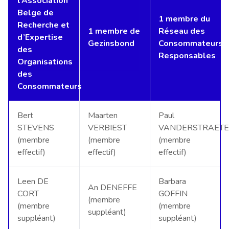
l’Association
Belge de
1 membre du
Recherche et
1 membre de
Réseau des
d’Expertise
Gezinsbond
Consommateurs
des
Responsables
Organisations
des
Consommateurs
Bert
Maarten
Paul
STEVENS
VERBIEST
VANDERSTRAET
(membre
(membre
(membre
effectif)
effectif)
effectif)
Leen DE
Barbara
An DENEFFE
CORT
GOFFIN
(membre
(membre
(membre
suppléant)
suppléant)
suppléant)