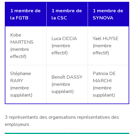
1 membre de
1 membre de
1 membre de
la FGTB
la CSC
SYNOVA
Kobe
Luca CICCIA
Yaël HUYSE
MARTENS
(membre
(membre
(membre
effectif)
effectif)
effectif)
Stéphanie
Patricia DE
Benoît DASSY
RARY
MARCHI
(membre
(membre
(membre
suppléant)
suppléant)
suppléant)
3 représentants des organisations représentatives des
employeurs