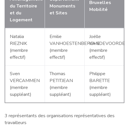
Bruxelles
du Territoire
Monuments
Mobilité
et du
et Sites
Logement
Natalia
Emilie
Joëlle
RIEZNIK
VANHOESTENBERGHE
VANDEVOORDE
(membre
(membre
(membre
effectif)
effectif)
effectif)
Sven
Thomas
Philippe
VERCAMMEN
PETITJEAN
BARETTE
(membre
(membre
(membre
suppléant)
suppléant)
suppléant)
3 représentants des organisations représentatives des
travailleurs