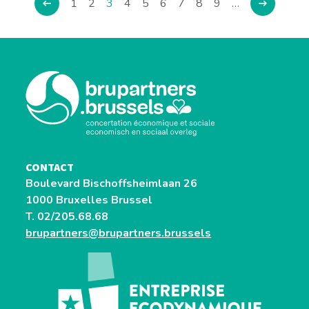
Page
1
Page
2
Page
3
Page
4
Page
5
Page
6
Page
7
Page
8
Page
9
…
‹
Suivant
précédente
suivante
courante
Précédent
›
CONTACT
Boulevard Bischoffsheimlaan 26
1000 Bruxelles Brussel
T. 02/205.68.68
brupartners@brupartners.brussels