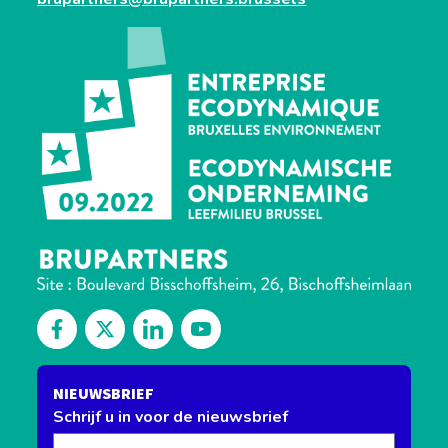
Discover our Facebook
Follow us on Twitter
Discover our Linkedin
Watch us on our YouTube channel
NIEUWSBRIEF
Schrijf u in voor de nieuwsbrief
E-