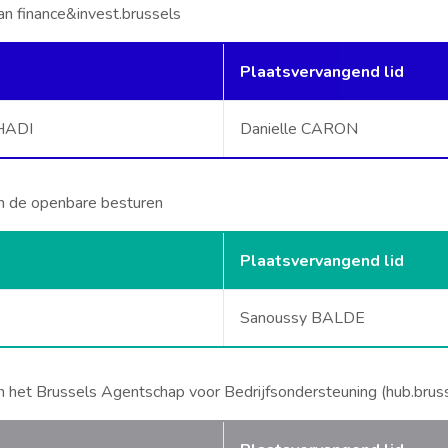
n finance&invest.brussels
Plaatsvervangend lid
HADI
Danielle CARON
n de openbare besturen
Plaatsvervangend lid
Sanoussy BALDE
 het Brussels Agentschap voor Bedrijfsondersteuning (hub.brus