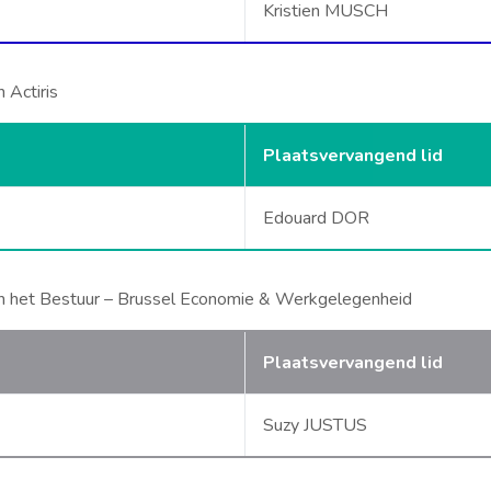
Kristien MUSCH
 Actiris
Plaatsvervangend lid
Edouard DOR
n het Bestuur – Brussel Economie & Werkgelegenheid
Plaatsvervangend lid
Suzy JUSTUS