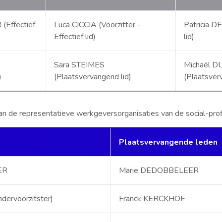
Effectief
Luca CICCIA (Voorzitter -
Patricia D
Effectief lid)
lid)
Sara STEIMES
Michaël 
)
(Plaatsvervangend lid)
(Plaatsver
n de representatieve werkgeversorganisaties van de social-prof
Plaatsvervangende leden
ER
Marie DEDOBBELEER
dervoorzitster)
Franck KERCKHOF