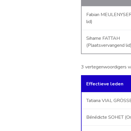
Fabian MEULENYSER (
lid)
Sihame FATTAH
(Plaatsvervangend lid
3 vertegenwoordigers va
Effectieve leden
Tatiana VIAL GRÖSS
Bénédicte SOHET (On