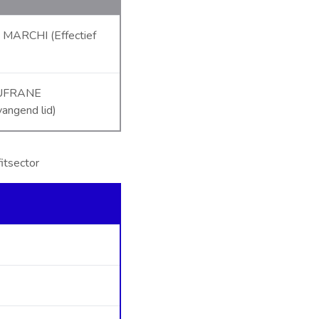
E MARCHI (Effectief
DUFRANE
vangend lid)
itsector