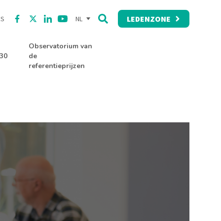
LEDENZONE
ES
NL
Discover our Facebook
Follow us on Twitter
Discover our Linkedin
Watch us on our YouTube channel
Zoeken
Observatorium van
30
de
referentieprijzen