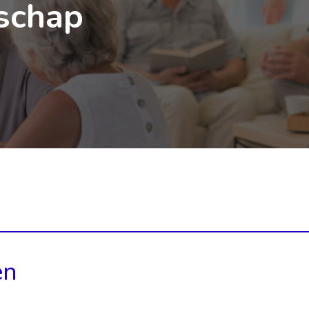
schap
en