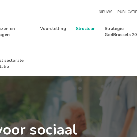
NIEUWS
PUBLICATI
ezen en
Voorstelling
Structuur
Strategie
ragen
Go4Brussels 20
st sectorale
itatie
oor sociaal