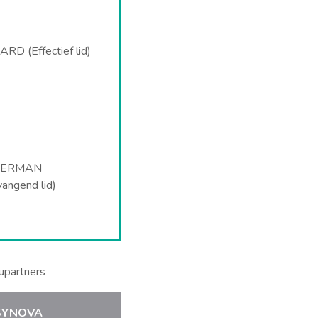
RD (Effectief lid)
MPERMAN
vangend lid)
upartners
n SYNOVA