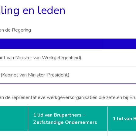
ling en leden
an de Regering
et van Minister van Werkgelegenheid)
Kabinet van Minister-President)
n de representatieve werkgeversorganisaties die zetelen bij Br
1 lid van Brupartners –
1 lid van
Zelfstandige Ondernemers