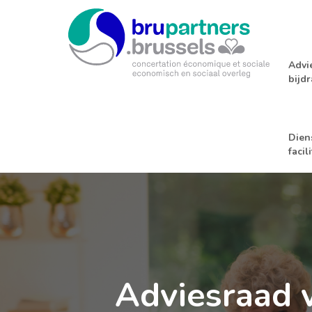
Brupartners
Advi
bijd
Dien
facil
Adviesraad v